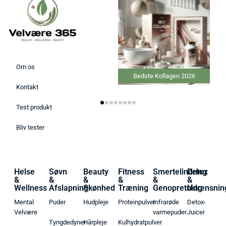
Om os
Bedste Kollagen 2026
Kontakt
Test produkt
Bliv tester
Helse
Søvn
Beauty
Fitness
Smertelindring
Detox
&
&
&
&
&
&
Wellness
Afslapning
Skønhed
Træning
Genopretning
Udrensnin
Mental
Puder
Hudpleje
Proteinpulver
Infrarøde
Detox-
Velvære
varmepuder
Juicer
Tyngdedyner
Hårpleje
Kulhydratpulver