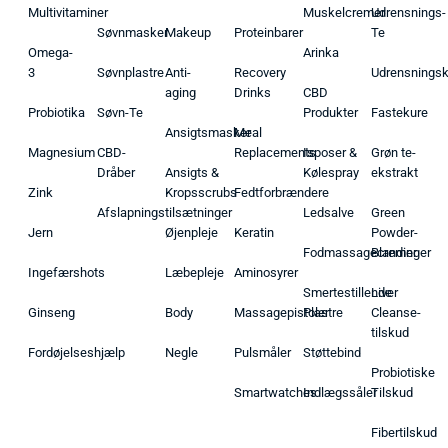
Multivitaminer
Muskelcremer
Udrensnings-
Søvnmasker
Makeup
Proteinbarer
Te
Omega-
Arinka
3
Søvnplastre
Anti-
Recovery
Udrensnings
aging
Drinks
CBD
Probiotika
Søvn-Te
Produkter
Fastekure
Ansigtsmasker
Meal
Magnesium
CBD-
Replacements
Isposer &
Grøn te-
Dråber
Ansigts &
Kølespray
ekstrakt
Zink
Kropsscrubs
Fedtforbrændere
Afslapningstilsætninger
Ledsalve
Green
Jern
Øjenpleje
Keratin
Powder-
Fodmassagecremer
Blandinger
Ingefærshots
Læbepleje
Aminosyrer
Smertestillende
Liver
Ginseng
Body
Massagepistoler
Plastre
Cleanse-
tilskud
Fordøjelseshjælp
Negle
Pulsmåler
Støttebind
Probiotiske
Smartwatches
Indlægssåler
Tilskud
Fibertilskud