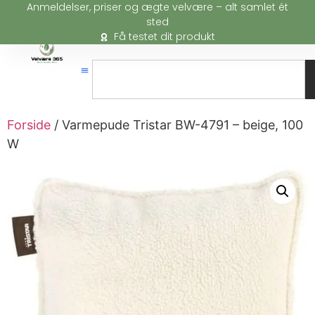
Anmeldelser, priser og ægte velvære – alt samlet ét
sted
Få testet dit produkt
Forside
/ Varmepude Tristar BW-4791 – beige, 100
W