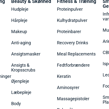
ing
Beauty & Skønhed
Fitness & Træning
Sm
Ge
Hudpleje
Proteinpulver
Inf
va
Hårpleje
Kulhydratpulver
Mu
Makeup
Proteinbarer
Ari
Anti-aging
Recovery Drinks
CB
Ansigtsmasker
Meal Replacements
Isp
Ansigts &
Fedtforbrændere
Kropsscrubs
Le
ninger
Keratin
Øjenpleje
Fo
Aminosyrer
Læbepleje
Sme
Massagepistoler
Pla
Body