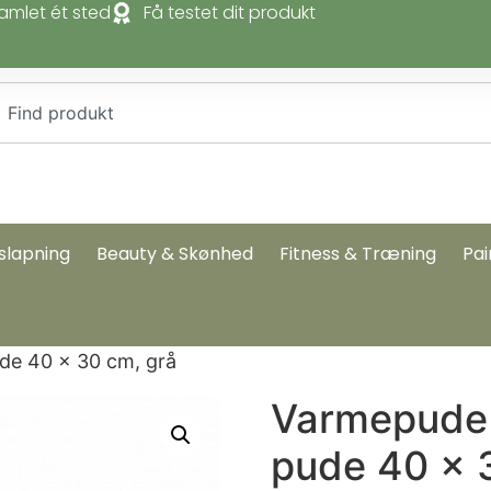
amlet ét sted
Få testet dit produkt
slapning
Beauty & Skønhed
Fitness & Træning
Pai
de 40 × 30 cm, grå
Varmepude 
pude 40 × 