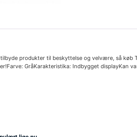
il tilbyde produkter til beskyttelse og velvære, så 
ser!Farve: GråKarakteristika: Indbygget displayKan v
pulært lige nu