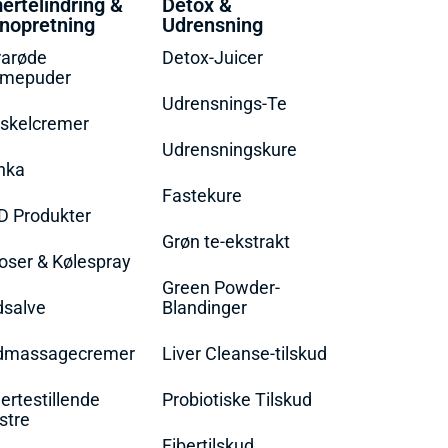
ertelindring &
Detox &
nopretning
Udrensning
rarøde
Detox-Juicer
rmepuder
Udrensnings-Te
skelcremer
Udrensningskure
nka
Fastekure
D Produkter
Grøn te-ekstrakt
oser & Kølespray
Green Powder-
dsalve
Blandinger
dmassagecremer
Liver Cleanse-tilskud
rtestillende
Probiotiske Tilskud
stre
Fibertilskud