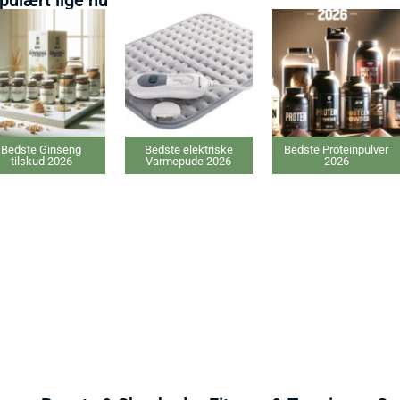
Bedste Ginseng
Bedste elektriske
Bedste Proteinpulver
tilskud 2026
Varmepude 2026
2026