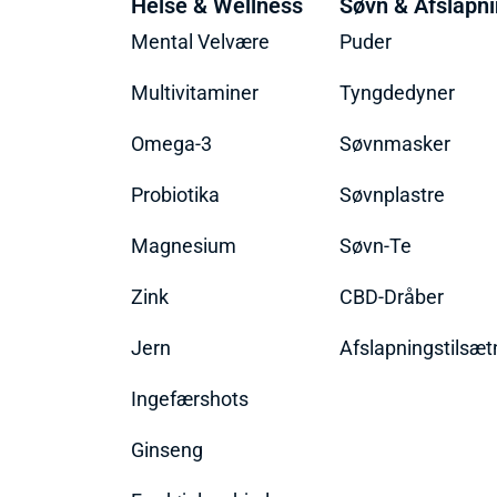
Helse & Wellness
Søvn & Afslapn
Mental Velvære
Puder
Multivitaminer
Tyngdedyner
Omega-3
Søvnmasker
Probiotika
Søvnplastre
Magnesium
Søvn-Te
Zink
CBD-Dråber
Jern
Afslapningstilsæt
Ingefærshots
Ginseng