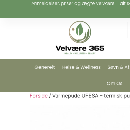
Anmeldelser, priser og ægte velvære – alt s
Generelt
Helse & Wellness
Søvn & Af
Om Os
Forside
/ Varmepude UFESA – termisk pu