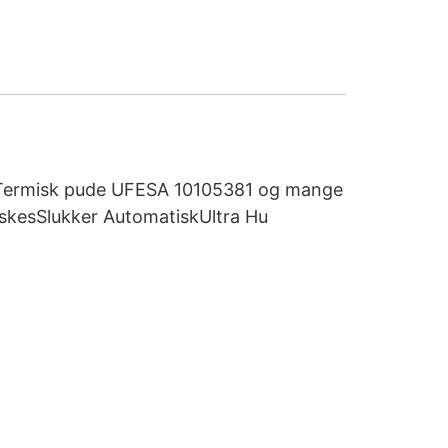
køb Termisk pude UFESA 10105381 og mange
askesSlukker AutomatiskUltra Hu