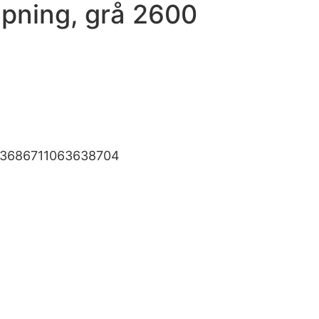
apning, grå 2600
93686711063638704