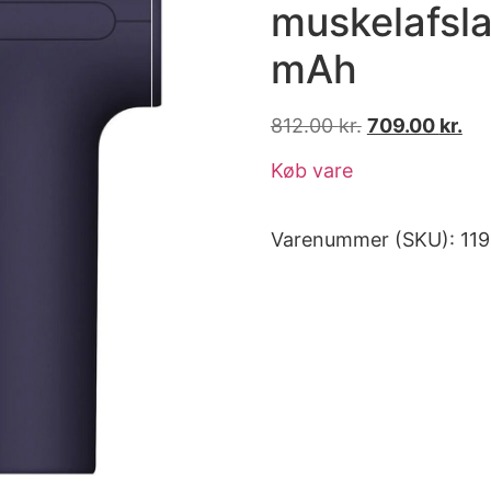
muskelafsl
mAh
812.00
kr.
709.00
kr.
Køb vare
Varenummer (SKU):
11