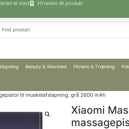
amlet ét sted
Få testet dit produkt
slapning
Beauty & Skønhed
Fitness & Træning
Pai
epistol til muskelafslapning, grå 2600 mAh
Xiaomi Mas
massagepist