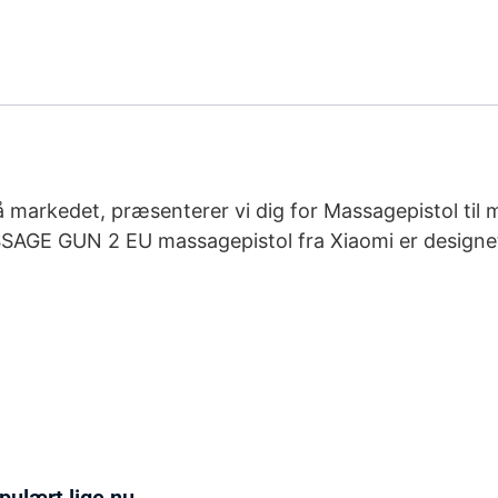
 markedet, præsenterer vi dig for Massagepistol til
GUN 2 EU massagepistol fra Xiaomi er designet til e
pulært lige nu