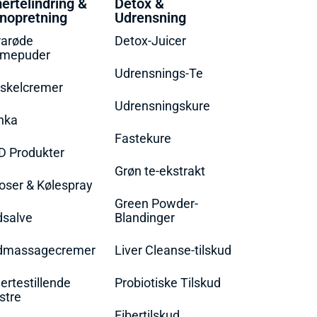
ertelindring &
Detox &
nopretning
Udrensning
rarøde
Detox-Juicer
rmepuder
Udrensnings-Te
skelcremer
Udrensningskure
nka
Fastekure
D Produkter
Grøn te-ekstrakt
oser & Kølespray
Green Powder-
dsalve
Blandinger
dmassagecremer
Liver Cleanse-tilskud
rtestillende
Probiotiske Tilskud
stre
Fibertilskud