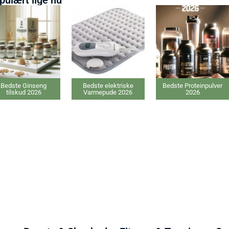
Bedste Ginseng
Bedste elektriske
Bedste Proteinpulver
tilskud 2026
Varmepude 2026
2026