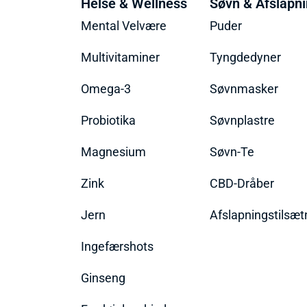
Helse & Wellness
Søvn & Afslapn
Mental Velvære
Puder
Multivitaminer
Tyngdedyner
Omega-3
Søvnmasker
Probiotika
Søvnplastre
Magnesium
Søvn-Te
Zink
CBD-Dråber
Jern
Afslapningstilsæt
Ingefærshots
Ginseng