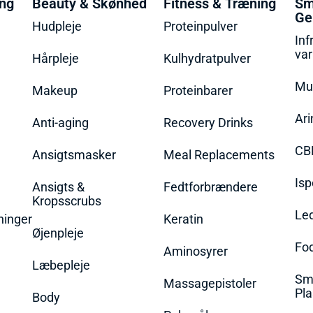
ing
Beauty & Skønhed
Fitness & Træning
Sm
Ge
Hudpleje
Proteinpulver
Inf
va
Hårpleje
Kulhydratpulver
Mu
Makeup
Proteinbarer
Ari
Anti-aging
Recovery Drinks
CB
Ansigtsmasker
Meal Replacements
Isp
Ansigts &
Fedtforbrændere
Kropsscrubs
Le
ninger
Keratin
Øjenpleje
Fo
Aminosyrer
Læbepleje
Sme
Massagepistoler
Pla
Body