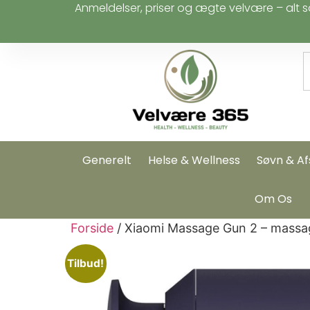
Anmeldelser, priser og ægte velvære – alt s
Generelt
Helse & Wellness
Søvn & Af
Om Os
Forside
/ Xiaomi Massage Gun 2 – massag
Tilbud!