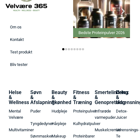
Om os
Bedste Proteinpulver 2026
Kontakt
Test produkt
Bliv tester
Helse
Søvn
Beauty
Fitness
Smertelindring
Detox
&
&
&
&
&
&
Wellness
Afslapning
Skønhed
Træning
Genopretning
Udrensnin
Mental
Puder
Hudpleje
Proteinpulver
Infrarøde
Detox-
Velvære
varmepuder
Juicer
Tyngdedyner
Hårpleje
Kulhydratpulver
Multivitaminer
Muskelcremer
Udrensnings-
Søvnmasker
Makeup
Proteinbarer
Te