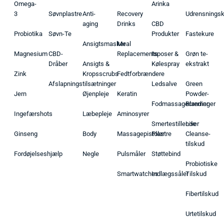
Omega-
Arinka
3
Søvnplastre
Anti-
Recovery
Udrensnings
aging
Drinks
CBD
Probiotika
Søvn-Te
Produkter
Fastekure
Ansigtsmasker
Meal
Magnesium
CBD-
Replacements
Isposer &
Grøn te-
Dråber
Ansigts &
Kølespray
ekstrakt
Zink
Kropsscrubs
Fedtforbrændere
Afslapningstilsætninger
Ledsalve
Green
Jern
Øjenpleje
Keratin
Powder-
Fodmassagecremer
Blandinger
Ingefærshots
Læbepleje
Aminosyrer
Smertestillende
Liver
Ginseng
Body
Massagepistoler
Plastre
Cleanse-
tilskud
Fordøjelseshjælp
Negle
Pulsmåler
Støttebind
Probiotiske
Smartwatches
Indlægssåler
Tilskud
Fibertilskud
Urtetilskud