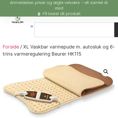
Anmeldelser, priser og ægte velvære – alt samlet ét
sted
Få testet dit produkt
Forside
/ XL Vaskbar varmepude m. autosluk og 6-
trins varmeregulering Beurer HK115