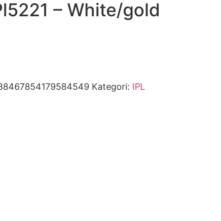
l5221 – White/gold
88467854179584549
Kategori:
IPL