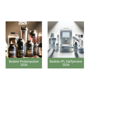
ulver
Bedste IPL hårfjernere
Bedste C-vitamin
Bedste 
2026
tilskud 2026