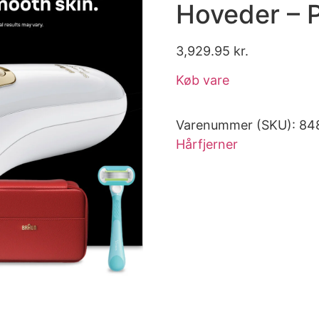
Hoveder – P
3,929.95
kr.
Køb vare
Varenummer (SKU):
84
Hårfjerner