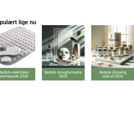
pulært lige nu
Bedste Ansigtsmaske
Bedste Ginseng
Bedste Proteinp
2026
tilskud 2026
2026