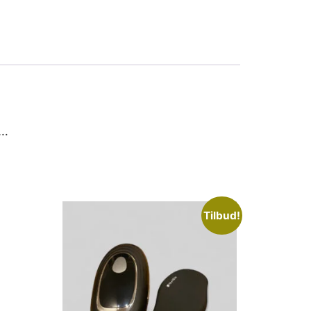
i…
Tilbud!