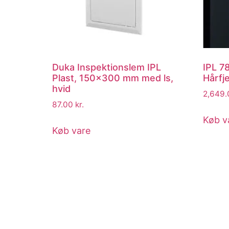
Duka Inspektionslem IPL
IPL 7
Plast, 150×300 mm med ls,
Hårfj
hvid
2,649
87.00
kr.
Køb v
Køb vare