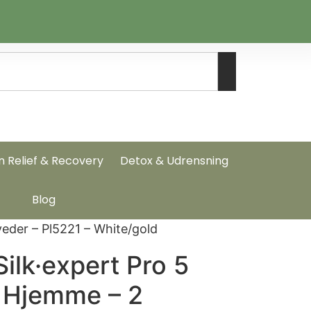
n Relief & Recovery
Detox & Udrensning
Blog
veder – Pl5221 – White/gold
Silk·expert Pro 5
g Hjemme – 2