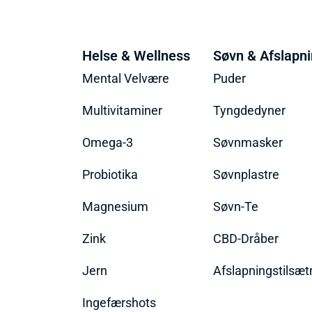
Helse & Wellness
Søvn & Afslapn
Mental Velvære
Puder
Multivitaminer
Tyngdedyner
Omega-3
Søvnmasker
Probiotika
Søvnplastre
Magnesium
Søvn-Te
Zink
CBD-Dråber
Jern
Afslapningstilsæt
Ingefærshots