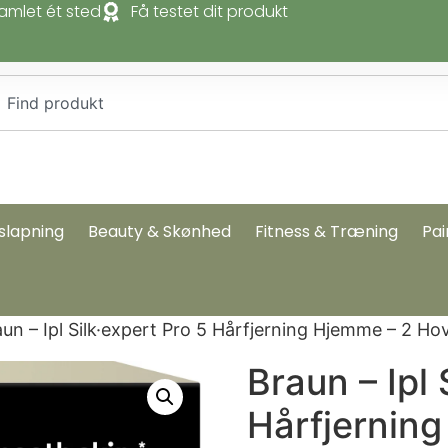
amlet ét sted
Få testet dit produkt
slapning
Beauty & Skønhed
Fitness & Træning
Pai
aun – Ipl Silk·expert Pro 5 Hårfjerning Hjemme – 2 Ho
Braun – Ipl 
Hårfjernin