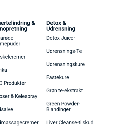
ertelindring &
Detox &
nopretning
Udrensning
rarøde
Detox-Juicer
rmepuder
Udrensnings-Te
skelcremer
Udrensningskure
nka
Fastekure
D Produkter
Grøn te-ekstrakt
oser & Kølespray
Green Powder-
dsalve
Blandinger
dmassagecremer
Liver Cleanse-tilskud