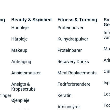
ing
Beauty & Skønhed
Fitness & Træning
Sm
Ge
Hudpleje
Proteinpulver
Inf
va
Hårpleje
Kulhydratpulver
Mu
Makeup
Proteinbarer
Ari
Anti-aging
Recovery Drinks
CB
Ansigtsmasker
Meal Replacements
Isp
Ansigts &
Fedtforbrændere
Kropsscrubs
Le
ninger
Keratin
Øjenpleje
Fo
Aminosyrer