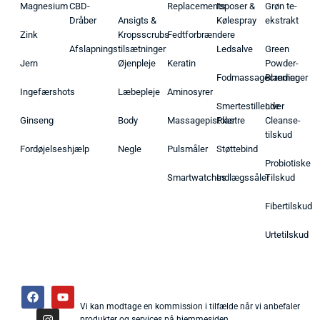
Magnesium
CBD-
Replacements
Isposer &
Grøn te-
Dråber
Ansigts &
Kølespray
ekstrakt
Zink
Kropsscrubs
Fedtforbrændere
Afslapningstilsætninger
Ledsalve
Green
Jern
Øjenpleje
Keratin
Powder-
Fodmassagecremer
Blandinger
Ingefærshots
Læbepleje
Aminosyrer
Smertestillende
Liver
Ginseng
Body
Massagepistoler
Plastre
Cleanse-
tilskud
Fordøjelseshjælp
Negle
Pulsmåler
Støttebind
Probiotiske
Smartwatches
Indlægssåler
Tilskud
Fibertilskud
Urtetilskud
Vi kan modtage en kommission i tilfælde når vi anbefaler
produkter og services på hjemmesiden.