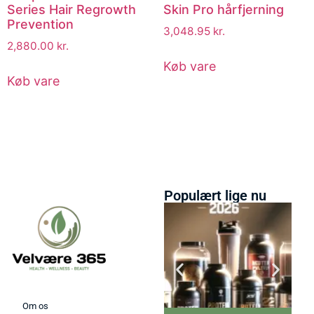
Series Hair Regrowth
Skin Pro hårfjerning
Prevention
3,048.95
kr.
2,880.00
kr.
Køb vare
Køb vare
Populært lige nu
Om os