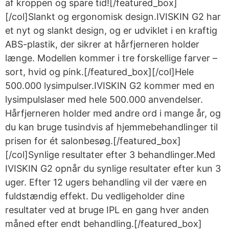
af kroppen og spare tid![/featured_box]
[/col]Slankt og ergonomisk design.IVISKIN G2 har
et nyt og slankt design, og er udviklet i en kraftig
ABS-plastik, der sikrer at hårfjerneren holder
længe. Modellen kommer i tre forskellige farver –
sort, hvid og pink.[/featured_box][/col]Hele
500.000 lysimpulser.IVISKIN G2 kommer med en
lysimpulslaser med hele 500.000 anvendelser.
Hårfjerneren holder med andre ord i mange år, og
du kan bruge tusindvis af hjemmebehandlinger til
prisen for ét salonbesøg.[/featured_box]
[/col]Synlige resultater efter 3 behandlinger.Med
IVISKIN G2 opnår du synlige resultater efter kun 3
uger. Efter 12 ugers behandling vil der være en
fuldstændig effekt. Du vedligeholder dine
resultater ved at bruge IPL en gang hver anden
måned efter endt behandling.[/featured_box]