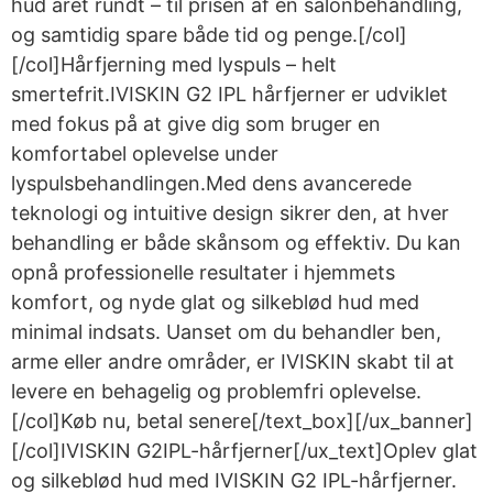
hud året rundt – til prisen af én salonbehandling,
og samtidig spare både tid og penge.[/col]
[/col]Hårfjerning med lyspuls – helt
smertefrit.IVISKIN G2 IPL hårfjerner er udviklet
med fokus på at give dig som bruger en
komfortabel oplevelse under
lyspulsbehandlingen.Med dens avancerede
teknologi og intuitive design sikrer den, at hver
behandling er både skånsom og effektiv. Du kan
opnå professionelle resultater i hjemmets
komfort, og nyde glat og silkeblød hud med
minimal indsats. Uanset om du behandler ben,
arme eller andre områder, er IVISKIN skabt til at
levere en behagelig og problemfri oplevelse.
[/col]Køb nu, betal senere[/text_box][/ux_banner]
[/col]IVISKIN G2IPL-hårfjerner[/ux_text]Oplev glat
og silkeblød hud med IVISKIN G2 IPL-hårfjerner.