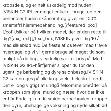
kropsdele, og er helt uskadelig mod huden.
IVISKIN G2 IPL er meget enkel at bruge, og den
behandler huden skånsomt og giver en 100%
smertefri hjemmebehandling.[/featured_box]
[/col]Usikker på hvilken model, der er den rette til
dig?[/ux_text][/text_box]IVISKIN giver dig 10 år
med silkeblød hud!De fleste af os lever med travle
hverdage, og vi vil gerne bruge så meget tid som
muligt på de ting, vi virkelig sætter pris på. Med
IVISKIN G2 IPL-hårfjerner slipper du for den
ugentlige barbering og dyre salonbesøg.IVISKIN
G2 kan bruges på alle kropsdele, hele året rundt.
Det er dog vigtigt at undgå følsomme områder på
kroppen som øjne, mund og næse, hvor der ikke
er hår.Endelig kan du smide barberhøvlen, droppe
den dyre, ubehagelige voksning og nyde silkeblød