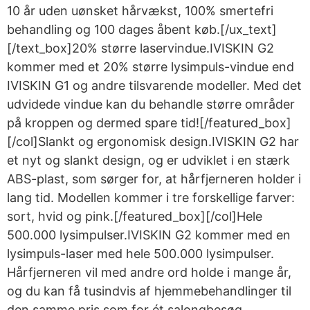
10 år uden uønsket hårvækst, 100% smertefri
behandling og 100 dages åbent køb.[/ux_text]
[/text_box]20% større laservindue.IVISKIN G2
kommer med et 20% større lysimpuls-vindue end
IVISKIN G1 og andre tilsvarende modeller. Med det
udvidede vindue kan du behandle større områder
på kroppen og dermed spare tid![/featured_box]
[/col]Slankt og ergonomisk design.IVISKIN G2 har
et nyt og slankt design, og er udviklet i en stærk
ABS-plast, som sørger for, at hårfjerneren holder i
lang tid. Modellen kommer i tre forskellige farver:
sort, hvid og pink.[/featured_box][/col]Hele
500.000 lysimpulser.IVISKIN G2 kommer med en
lysimpuls-laser med hele 500.000 lysimpulser.
Hårfjerneren vil med andre ord holde i mange år,
og du kan få tusindvis af hjemmebehandlinger til
den samme pris som for ét salongbesøg.