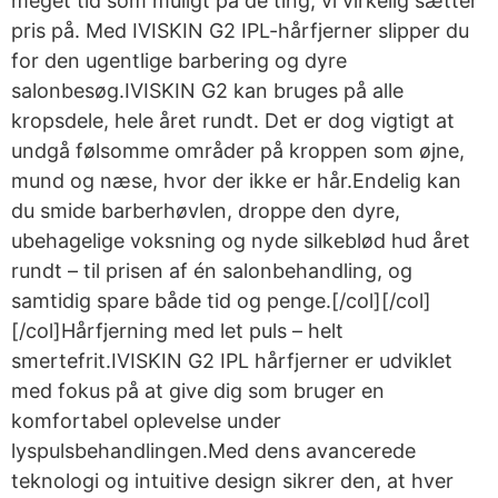
meget tid som muligt på de ting, vi virkelig sætter
pris på. Med IVISKIN G2 IPL-hårfjerner slipper du
for den ugentlige barbering og dyre
salonbesøg.IVISKIN G2 kan bruges på alle
kropsdele, hele året rundt. Det er dog vigtigt at
undgå følsomme områder på kroppen som øjne,
mund og næse, hvor der ikke er hår.Endelig kan
du smide barberhøvlen, droppe den dyre,
ubehagelige voksning og nyde silkeblød hud året
rundt – til prisen af én salonbehandling, og
samtidig spare både tid og penge.[/col][/col]
[/col]Hårfjerning med let puls – helt
smertefrit.IVISKIN G2 IPL hårfjerner er udviklet
med fokus på at give dig som bruger en
komfortabel oplevelse under
lyspulsbehandlingen.Med dens avancerede
teknologi og intuitive design sikrer den, at hver