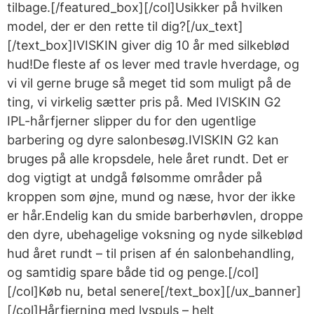
tilbage.[/featured_box][/col]Usikker på hvilken
model, der er den rette til dig?[/ux_text]
[/text_box]IVISKIN giver dig 10 år med silkeblød
hud!De fleste af os lever med travle hverdage, og
vi vil gerne bruge så meget tid som muligt på de
ting, vi virkelig sætter pris på. Med IVISKIN G2
IPL-hårfjerner slipper du for den ugentlige
barbering og dyre salonbesøg.IVISKIN G2 kan
bruges på alle kropsdele, hele året rundt. Det er
dog vigtigt at undgå følsomme områder på
kroppen som øjne, mund og næse, hvor der ikke
er hår.Endelig kan du smide barberhøvlen, droppe
den dyre, ubehagelige voksning og nyde silkeblød
hud året rundt – til prisen af én salonbehandling,
og samtidig spare både tid og penge.[/col]
[/col]Køb nu, betal senere[/text_box][/ux_banner]
[/col]Hårfjerning med lyspuls – helt