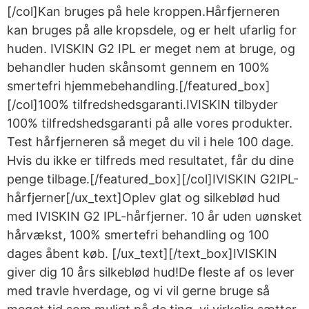
[/col]Kan bruges på hele kroppen.Hårfjerneren
kan bruges på alle kropsdele, og er helt ufarlig for
huden. IVISKIN G2 IPL er meget nem at bruge, og
behandler huden skånsomt gennem en 100%
smertefri hjemmebehandling.[/featured_box]
[/col]100% tilfredshedsgaranti.IVISKIN tilbyder
100% tilfredshedsgaranti på alle vores produkter.
Test hårfjerneren så meget du vil i hele 100 dage.
Hvis du ikke er tilfreds med resultatet, får du dine
penge tilbage.[/featured_box][/col]IVISKIN G2IPL-
hårfjerner[/ux_text]Oplev glat og silkeblød hud
med IVISKIN G2 IPL-hårfjerner. 10 år uden uønsket
hårvækst, 100% smertefri behandling og 100
dages åbent køb. [/ux_text][/text_box]IVISKIN
giver dig 10 års silkeblød hud!De fleste af os lever
med travle hverdage, og vi vil gerne bruge så