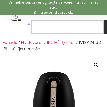
Anmeldelser, priser og ægte velvære – alt samlet ét
sted
Få testet dit produkt
Forside
/
Hvidevarer
/
IPL Hårfjerner
/ IVISKIN G2
IPL-hårfjerner – Sort