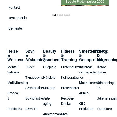
Bedste IPL hårfjernere 2026
Bedste Proteinpulver 2026
Kontakt
Test produkt
Bliv tester
Helse
Søvn
Beauty
Fitness
Smertelindring
Detox
&
&
&
&
&
&
Wellness
Afslapning
Skønhed
Træning
Genopretning
Udrensnin
Mental
Puder
Hudpleje
Proteinpulver
Infrarøde
Detox-
Velvære
varmepuder
Juicer
Tyngdedyner
Hårpleje
Kulhydratpulver
Multivitaminer
Muskelcremer
Udrensnings-
Søvnmasker
Makeup
Proteinbarer
Te
Omega-
Arinka
3
Søvnplastre
Anti-
Recovery
Udrensnings
aging
Drinks
CBD
Probiotika
Søvn-Te
Produkter
Fastekure
Ansigtsmasker
Meal