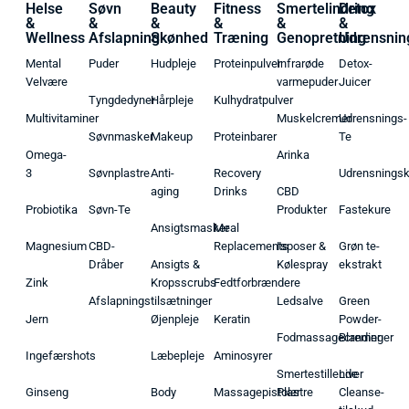
Helse
Søvn
Beauty
Fitness
Smertelindring
Detox
&
&
&
&
&
&
Wellness
Afslapning
Skønhed
Træning
Genopretning
Udrensnin
Mental
Puder
Hudpleje
Proteinpulver
Infrarøde
Detox-
Velvære
varmepuder
Juicer
Tyngdedyner
Hårpleje
Kulhydratpulver
Multivitaminer
Muskelcremer
Udrensnings-
Søvnmasker
Makeup
Proteinbarer
Te
Omega-
Arinka
3
Søvnplastre
Anti-
Recovery
Udrensnings
aging
Drinks
CBD
Probiotika
Søvn-Te
Produkter
Fastekure
Ansigtsmasker
Meal
Magnesium
CBD-
Replacements
Isposer &
Grøn te-
Dråber
Ansigts &
Kølespray
ekstrakt
Zink
Kropsscrubs
Fedtforbrændere
Afslapningstilsætninger
Ledsalve
Green
Jern
Øjenpleje
Keratin
Powder-
Fodmassagecremer
Blandinger
Ingefærshots
Læbepleje
Aminosyrer
Smertestillende
Liver
Ginseng
Body
Massagepistoler
Plastre
Cleanse-