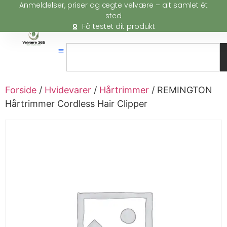
Anmeldelser, priser og ægte velvære – alt samlet ét
sted
Få testet dit produkt
Forside
/
Hvidevarer
/
Hårtrimmer
/ REMINGTON
Hårtrimmer Cordless Hair Clipper