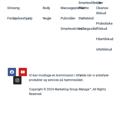
Smertestillende
Liver
Ginseng
Body
Massagepistoler
Plastre
Cleanse-
tilskud
Fordøjelseshjælp
Negle
Pulsmåler
Støttebind
Probiotiske
Smartwatches
Indlægssåler
Tilskud
Fibertilskud
Urtetilskud
Vi kan modtage en kommission i tilfælde når vi anbefaler
produkter og services på hjemmesiden.
Copyright © 2024 Marketing Group Malaga™, All Rights
Reserved