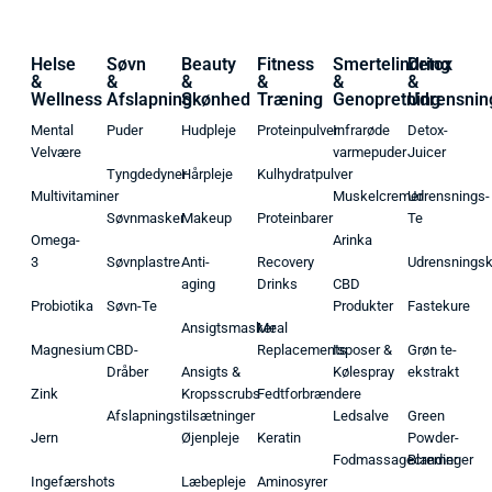
Helse
Søvn
Beauty
Fitness
Smertelindring
Detox
&
&
&
&
&
&
Wellness
Afslapning
Skønhed
Træning
Genopretning
Udrensnin
Mental
Puder
Hudpleje
Proteinpulver
Infrarøde
Detox-
Velvære
varmepuder
Juicer
Tyngdedyner
Hårpleje
Kulhydratpulver
Multivitaminer
Muskelcremer
Udrensnings-
Søvnmasker
Makeup
Proteinbarer
Te
Omega-
Arinka
3
Søvnplastre
Anti-
Recovery
Udrensnings
aging
Drinks
CBD
Probiotika
Søvn-Te
Produkter
Fastekure
Ansigtsmasker
Meal
Magnesium
CBD-
Replacements
Isposer &
Grøn te-
Dråber
Ansigts &
Kølespray
ekstrakt
Zink
Kropsscrubs
Fedtforbrændere
Afslapningstilsætninger
Ledsalve
Green
Jern
Øjenpleje
Keratin
Powder-
Fodmassagecremer
Blandinger
Ingefærshots
Læbepleje
Aminosyrer