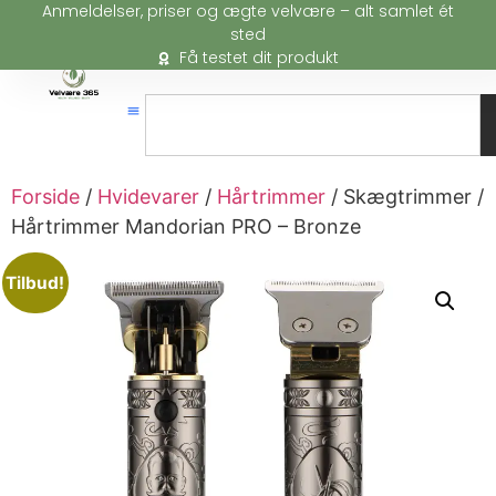
Anmeldelser, priser og ægte velvære – alt samlet ét
sted
Få testet dit produkt
Forside
/
Hvidevarer
/
Hårtrimmer
/ Skægtrimmer /
Hårtrimmer Mandorian PRO – Bronze
Tilbud!